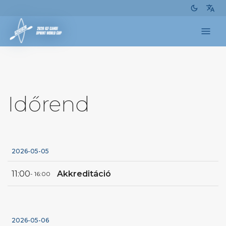
dark_mode
translate
menu
Időrend
2026-05-05
11:00
Akkreditáció
- 16:00
2026-05-06