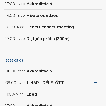
13:00
Akkreditáció
- 18:00
14:00
Hivatalos edzés
- 18:00
16:00
Team Leaders’ meeting
- 17:00
17:00
Rajtgép próba (200m)
- 18:00
2026-05-08
08:00
Akkreditáció
- 12:30
add
09:00
1. NAP – DÉLELŐTT
- 13:42
11:00
Ebéd
- 14:30
#
IDŐ
HAJÓ
NEM
TÁV
FUTA
1
9:00
C1
Férfi
1000m
Előfut
13:00
Akkreditáció
- 17:00